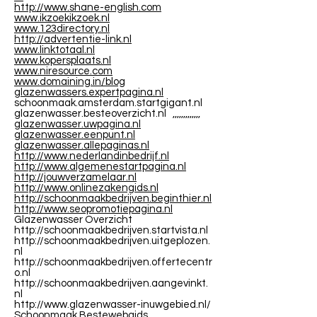
http://www.shane-english.com
www.ikzoekikzoek.nl
www.123directory.nl
http://advertentie-link.nl
www.linktotaal.nl
www.kopersplaats.nl
www.niresource.com
www.domaining.in/blog
glazenwassers.expertpagina.nl
schoonmaak.amsterdam.startgigant.nl
glazenwasser.besteoverzicht.nl ,,,,,,,,,,,,,
glazenwasser.uwpagina.nl
glazenwasser.eenpunt.nl
glazenwasser.allepaginas.nl
http://www.nederlandinbedrijf.nl
http://www.algemenestartpagina.nl
http://jouwverzamelaar.nl
http://www.onlinezakengids.nl
http://schoonmaakbedrijven.beginthier.nl
http://www.seopromotiepagina.nl
Glazenwasser Overzicht
http://schoonmaakbedrijven.startvista.nl
http://schoonmaakbedrijven.uitgeplozen.
nl
http://schoonmaakbedrijven.offertecentr
o.nl
http://schoonmaakbedrijven.aangevinkt.
nl
http://www.glazenwasser-inuwgebied.nl/
Schoonmaak Bestewebgids