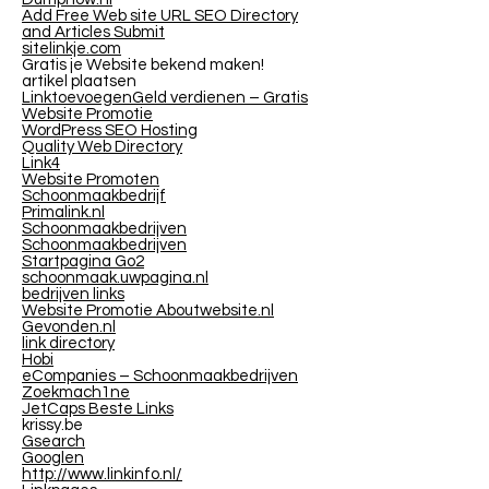
Add Free Web site URL SEO Directory
and Articles Submit
sitelinkje.com
Gratis je Website bekend maken!
artikel plaatsen
LinktoevoegenGeld verdienen – Gratis
Website Promotie
WordPress SEO Hosting
Quality Web Directory
Link4
Website Promoten
Schoonmaakbedrijf
Primalink.nl
Schoonmaakbedrijven
Schoonmaakbedrijven
Startpagina Go2
schoonmaak.uwpagina.nl
bedrijven links
Website Promotie Aboutwebsite.nl
Gevonden.nl
link directory
Hobi
eCompanies – Schoonmaakbedrijven
Zoekmach1ne
JetCaps Beste Links
krissy.be
Gsearch
Googlen
http://www.linkinfo.nl/