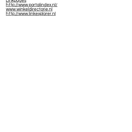
Linkpages
http://www.portalindex.nl/
www.winkeldirectorie.nl
http://www.linkexplorer.nl