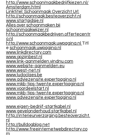
http://www.schoonmaakbedrijfkiezen.nl/
Amsterdam.html
Linktitel: Schoonmaak Overzicht
Url:
http://schoonmaak.besteoverzicht.nl
www.startgidsje.nl
Alles over schoonmaken bij
schoonmaakwijzer.nl
http://schoonmaakbedrijven.offertecentr
o.nl
http://www.schoonmaak.uwpagina.nl
Titl
e
schoonmaak.uwpagina.nl
www.linkdirectory.com
www.opzijnbest.nl
www.link-aanmelden.vindnu.com
www.website-aanmelden.eu
www.west-net.nl
www.ludoclaes.be
www.adviezensite.expertpagina.nl
www.mkb-tips-twente.expertpagina.nl
www.voordeelstart.nl
www.mkb-tips-twente.expertpagina.nl
www.adviezensite.expertpagina.nl
www.eigen-bedrijf-startkabel.nl
www.gevelonderhoud.startkabel.nl
http://interieurverzorging.besteoverzicht.
nl
http://bulldogblog.net
http://www.freeinternetwebdirectory.co
m