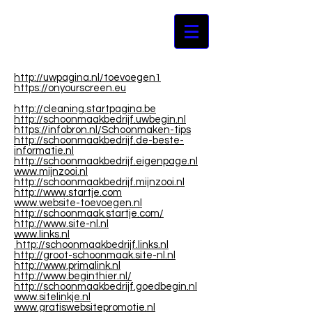
http://uwpagina.nl/toevoegen1
https://onyourscreen.eu
http://cleaning.startpagina.be
http://schoonmaakbedrijf.uwbegin.nl
https://infobron.nl/Schoonmaken-tips
http://schoonmaakbedrijf.de-beste-
informatie.nl
http://schoonmaakbedrijf.eigenpage.nl
www.mijnzooi.nl
http://schoonmaakbedrijf.mijnzooi.nl
http://www.startje.com
www.website-toevoegen.nl
http://schoonmaak.startje.com/
http://www.site-nl.nl
www.links.nl
http://schoonmaakbedrijf.links.nl
http://groot-schoonmaak.site-nl.nl
http://www.primalink.nl
http://www.beginthier.nl/
http://schoonmaakbedrijf.goedbegin.nl
www.sitelinkje.nl
www.gratiswebsitepromotie.nl