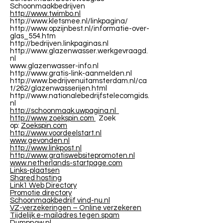
Schoonmaakbedrijven
http://www.twimbo.nl
http://www.kletsmee.nl/linkpagina/
http://www.opzijnbest.nl/informatie-over-
glas_554.htm
http://bedrijven.linkpaginas.nl
http://www.glazenwasser.werkgevraagd.
nl
www.glazenwasser-info.nl
http://www.gratis-link-aanmelden.nl
http://www.bedrijvenuitamsterdam.nl/ca
t/262/glazenwasserijen.html
http://www.nationalebedrijfstelecomgids.
nl
http://schoonmaak.uwpagina.nl
http://www.zoekspin.com
Zoek
op:
Zoekspin.com
http://www.voordeelstart.nl
www.gevonden.nl
http://www.linkpost.nl
http://www.gratiswebsitepromoten.nl
www.netherlands-startpage.com
Links-plaatsen
Shared hosting
Link1 Web Directory
Promotie directory
Schoonmaakbedrijf vind-nu.nl
VZ-verzekeringen – Online verzekeren
Tijdelijk e-mailadres tegen spam
Dumpnow.nl