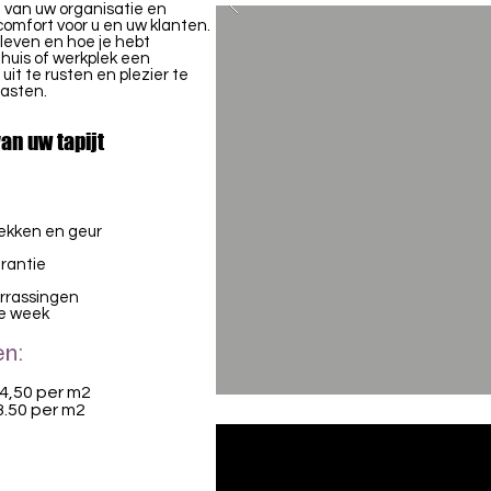
e van uw organisatie en
comfort voor u en uw klanten.
 leven en hoe je hebt
huis of werkplek een
t te rusten en plezier te
gasten.
van uw tapijt
lekken en geur
rantie
errassingen
le week
en:
€4,50 per m2
 3.50 per m2