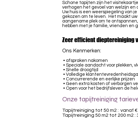
Schone tapijten zijn het visitekaartj
verhogen het gevoel van welzijn en 
Uw huis is een weerspiegeling van je
gekozen om te leven. Het maakt uw 
aangename plek om te ontspannen, ui
hebben met je familie, vrienden en 
Zeer efficient dieptereiniging 
Ons Kenmerken:
• afspraken nakomen
• Speciale aandacht voor plekken, v
• Snelle droogtijd
• Volledige klantentevredenheidsga
• Concurrerende en eerlijke prijzen
• Geen extra kosten of verborgen v
• Open voor het bedrijfsleven de he
Onze tapijtreiniging tariev
Tapijtreiniging tot 50 m2 : vanaf 
Tapijtreiniging 50 m2 tot 200 m2 :