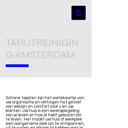
TAPIJTREINIGIN
G AMSTERDAM
Schone tapijten zijn het visitekaartje van
uw organisatie en verhogen het gevoel
van welzijn en comfort voor u en uw
klanten. Uw huis is een weerspiegeling
van je leven en hoe je hebt gekozen om
te leven. Het maakt uw huis of werkplek
een aangename plek om te ontspannen,
uit te rusten en plezier te hebben met je