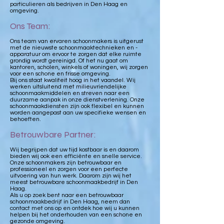
particulieren als bedrijven in Den Haag en
omgeving.
Ons Team:
Ons team van ervaren schoonmakers is uitgerust
met de nieuwste schoonmaaktechnieken en -
apparatuur om ervoor te zorgen dat elke ruimte
grondig wordt gereinigd. Of het nu gaat om
kantoren, scholen, winkels of woningen, wij zorgen
voor een schone en frisse omgeving.
Bij ons staat kwaliteit hoog in het vaandel. Wij
werken uitsluitend met milieuvriendelijke
schoonmaakmiddelen en streven naar een
duurzame aanpak in onze dienstverlening. Onze
schoonmaakdiensten zijn ook flexibel en kunnen
worden aangepast aan uw specifieke wensen en
behoeften.
Betrouwbare Partner:
Wij begrijpen dat uw tijd kostbaar is en daarom
bieden wij ook een efficiënte en snelle service.
Onze schoonmakers zijn betrouwbaar en
professioneel en zorgen voor een perfecte
uitvoering van hun werk. Daarom zijn wij het
meest betrouwbare schoonmaakbedrijf in Den
Haag.
Als u op zoek bent naar een betrouwbaar
schoonmaakbedrijf in Den Haag, neem dan
contact met ons op en ontdek hoe wij u kunnen
helpen bij het onderhouden van een schone en
gezonde omgeving.