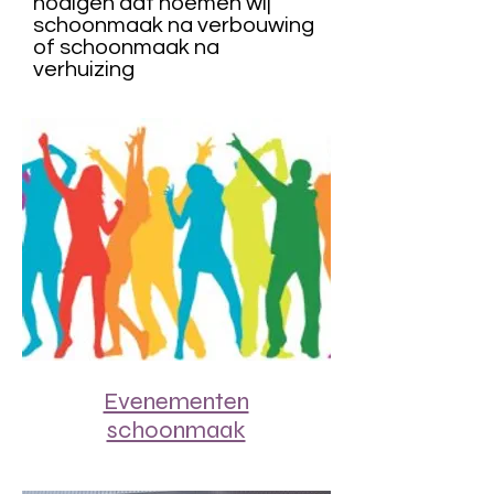
nodigen dat noemen wij
schoonmaak na verbouwing
of schoonmaak na
verhuizing
Evenementen
schoonmaak