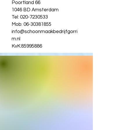
Poortland 66
1046 BD Amsterdam
Tel:
020-7230533
Mob:
06-30381855
info@schoonmaakbedrijfgorri
m.nl
KvK:
85995886