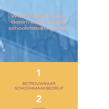
Waarom kiezen voor
Gorrim Clean Facility
schoonmaakdiensten
?
1
BETROUWBAAR
SCHOONMAAKBEDRIJF
2