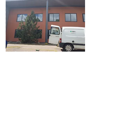
Na een feest of evenement
heeft u geen zin meer om de
rommel en vuil op te ruimen,
daarom zorgt Gorrim Clean
Facility ervoor dat na uw
evenement of feest uw
locatie er weer netjes en
schoon uit ziet. Heeft u na
een evenement of feest
professionele schoonmaak
nodig? bel ons.
Specialistische
reiniging
Gorrim Clean Facility
heeft heel veel ervaring in
verschillende soorten van
specialistische reiniging
werkzaamheden. Er komt
veel bij kijken dan gewone
schoonmaak, daarom is