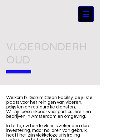
VLOERONDERH
OUD
Welkom bij Gorrim Clean Facility, de juiste
plaats voor het reinigen van vloeren,
polijsten en restauratie diensten.
Wij zijn beschikbaar voor particulieren en
bedrijven in Amsterdam en omgeving.
In feite, uw harde vloer is zeker een dure
investering, maar na jaren van gebruik,
heeft het zijn vlekkeloze uitstraling
verloren en het werd bekrast en