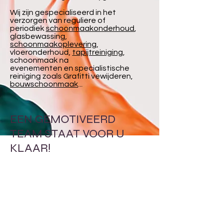
Wij zijn gespecialiseerd in het
verzorgen van reguliere of
periodiek
schoonmaakonderhoud
,
glasbewassing,
schoonmaakoplevering
,
vloeronderhoud,
tapijtreiniging
,
schoonmaak na
evenementen en specialistische
reiniging zoals Grafitti vewijderen,
bouwschoonmaak
...
EEN GEMOTIVEERD
TEAM STAAT VOOR U
KLAAR!