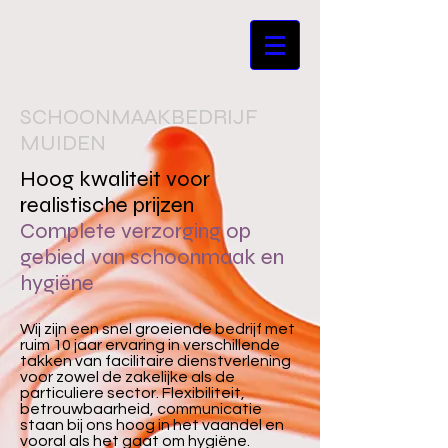
SCHOONMAAKBEDRIJF
MUIDEN
Hoog kwaliteit voor
realistische prijzen
Complete verzorging op
gebied van schoonmaak en
hygiëne
Wij zijn een snel groeiende bedrijf met
ruim 10 jaar ervaring in verschillende
takken van facilitaire dienstverlening
voor zowel de zakelijke als de
particuliere sector. Flexibiliteit,
betrouwbaarheid, communicatie
staan bij ons hoog in het vaandel en
vooral als het gaat om hygiëne.